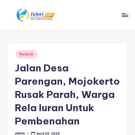
Skip
to
T
content
Tajam,
Kredibel
u
dan
n
Berimbang
Posted
Hukum
a
in
Jalan Desa
s
n
Parengan, Mojokerto
e
Rusak Parah, Warga
w
Rela Iuran Untuk
s
Pembenahan
admin
April 29, 2025
Posted