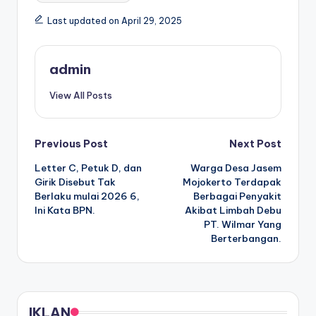
Last updated on April 29, 2025
admin
View All Posts
Post
Previous Post
Next Post
Letter C, Petuk D, dan
Warga Desa Jasem
navigation
Girik Disebut Tak
Mojokerto Terdapak
Berlaku mulai 2026 6,
Berbagai Penyakit
Ini Kata BPN.
Akibat Limbah Debu
PT. Wilmar Yang
Berterbangan.
IKLAN